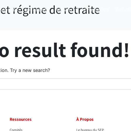
 et régime de retraite
SSOURCES
DOCUMENTS
NOUVELLES
ÉVÉNEMENTS
À PROP
 result found!
ation. Try a new search?
Ressources
À Propos
Comités
Le bureau du SEP