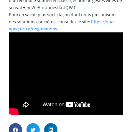
d’un véritable soutien en classe, et non de gestes vides de
sens. #HereWeAre #onestlà #QPAT
Pour en savoir plus sur la façon dont nous préconisons
des solutions concrètes, consultez le site:
https://qpat-
apeq.qc.ca/negotiations